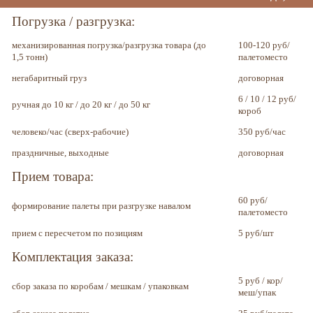
Погрузка / разгрузка:
механизированная погрузка/разгрузка товара (до
100-120 руб/
1,5 тонн)
палетоместо
негабаритный груз
договорная
6 / 10 / 12 руб/
ручная до 10 кг / до 20 кг / до 50 кг
короб
человеко/час (сверх-рабочие)
350 руб/час
праздничные, выходные
договорная
Прием товара:
60 руб/
формирование палеты при разгрузке навалом
палетоместо
прием с пересчетом по позициям
5 руб/шт
Комплектация заказа:
5 руб / кор/
сбор заказа по коробам / мешкам / упаковкам
меш/упак