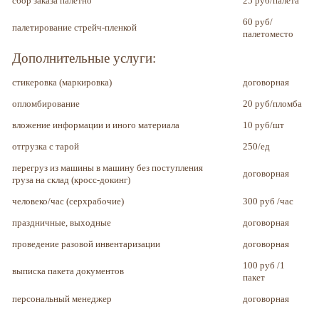
сбор заказа палетно
25 руб/палета
60 руб/
палетирование стрейч-пленкой
палетоместо
Дополнительные услуги:
стикеровка (маркировка)
договорная
опломбирование
20 руб/пломба
вложение информации и иного материала
10 руб/шт
отгрузка с тарой
250/ед
перегруз из машины в машину без поступления
договорная
груза на склад (кросс-докинг)
человеко/час (серхрабочие)
300 руб /час
праздничные, выходные
договорная
проведение разовой инвентаризации
договорная
100 руб /1
выписка пакета документов
пакет
персональный менеджер
договорная